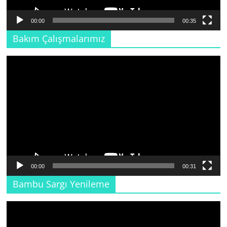
00:00
00:35
Bakım Çalışmalarımız
Video
oynatıcı
00:00
00:31
Bambu Sargı Yenileme
Video
oynatıcı