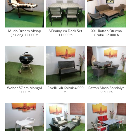
Mudo Dream Ahşap
Alüminyum Deck Set
XXL Rattan Oturma
Şezlong 12.000 ₺
11.000 ₺
Grubu 12.000 ₺
Weber 57 cm Mangal
Rivelli İkili Koltuk 4.000
Rattan Masa Sandalye
3.000 ₺
₺
9.500 ₺