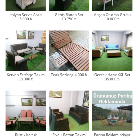
İtalyan Servis Aracı
Geniş Rattan Set
Ahşap Oturma Grubu
5.000 ₺
13.750 ₺
10.000 ₺
Kervan Ferforje Takım
Teak Şezlong 4.000 ₺
Gerçek Hasır XXL Set
38.000 ₺
35.000 ₺
Rustik Koltuk
Rivelli Rattan Takım
Paribu Reklamındayız