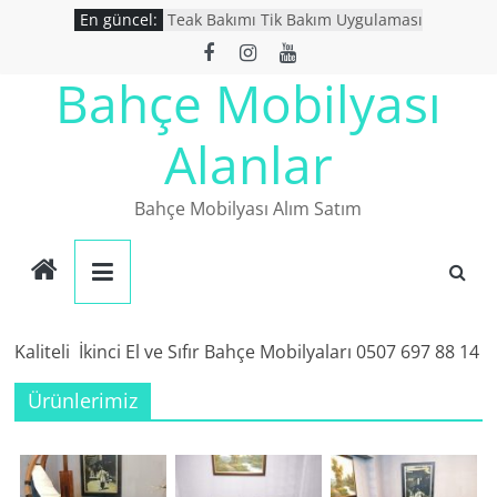
Skip
En güncel:
Teak Bakımı Tik Bakım Uygulaması
to
Bahçe Mobilyası Yıkanır Mı ?
İkinci El Bahçe Mobilyaları
content
Bahçe Mobilyası
İkinci El Eşya Alanlar
Ucuz Bahçe mobilyaları
Alanlar
Bahçe Mobilyası Alım Satım
Kaliteli İkinci El ve Sıfır Bahçe Mobilyaları 0507 697 88 14
Ürünlerimiz