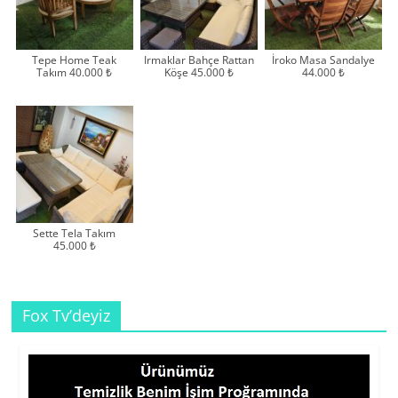
Tepe Home Teak
Irmaklar Bahçe Rattan
İroko Masa Sandalye
Takım 40.000 ₺
Köşe 45.000 ₺
44.000 ₺
Sette Tela Takım
45.000 ₺
Fox Tv’deyiz