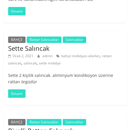
Devam
BAHÇE
Rattan Salıncaklar
Salıncaklar
Sette Salıncak
,
Ocak 2, 2021
admin
bahçe mobilyası alanlar
rattan
,
,
salıncak
salıncak
sette mobilya
Sette 2 kişilik salıncak. aliminyum kondiksiyon üzerine
rattan örgüdür
Devam
BAHÇE
Rattan Salıncaklar
Salıncaklar