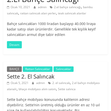
,
Ocak 10, 2021
admin
2.el bahçe salıncağı
bambu
,
,
salıncak
rattan salıncak alan yerler
teak salıncak alanlar
Bahçe salıncakları 1000 liradan başlayıp 40.000 liraya
kadar satışı olan ürünlerdir. Genellikle tek kişilik keyif
salıncakları armut diye tabir edilen
Devam
BAHÇE
Rattan Salıncaklar
Salıncaklar
Sette 2. El Salıncak
,
Ocak 5, 2021
admin
2. el salıncak
2.el bahçe mobilyası
,
,
alanalr
bhaçe mobilyası alım satım
Sette salınca
Sette bahçe mobilyası konusunda kalitenin adresi
diyebiliriz. Sette’nin üretmiş olduğu ürünler en az 10 uıl
süre ile kullanılabilirliğini korumaktadır. Biz