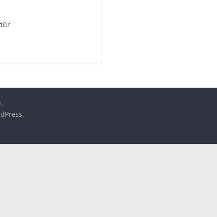
dür
r
.
dPress
.