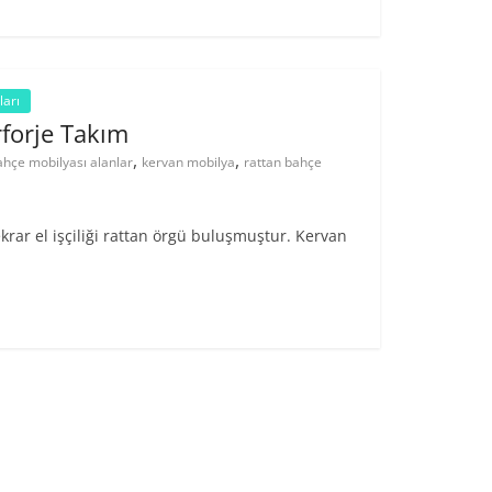
arı
forje Takım
,
,
ahçe mobilyası alanlar
kervan mobilya
rattan bahçe
tekrar el işçiliği rattan örgü buluşmuştur. Kervan