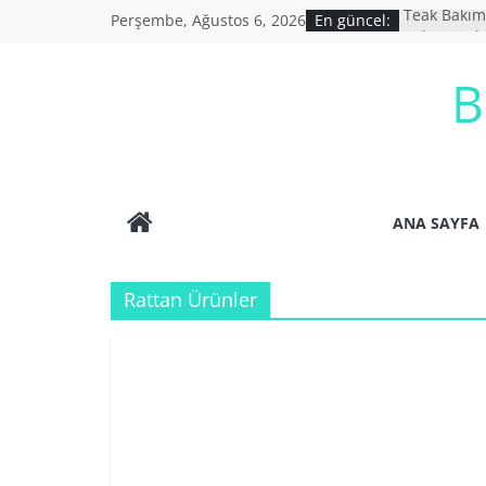
Skip
Perşembe, Ağustos 6, 2026
En güncel:
Teak Bakım
to
Bahçe Mobil
İkinci El B
content
B
İkinci El Eş
Ucuz Bahçe
ANA SAYFA
Rattan Ürünler