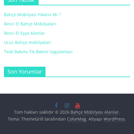
Bahçe Mobilyası Yıkanır Mı ?
İkinci El Bahçe Mobilyaları
İkinci El Eşya Alanlar
Ucuz Bahçe mobilyaları
Teak Bakımı Tik Bakım Uygulaması
Son Yorumlar
Tüm hakları saklıdır © 2026
Bahçe Mobilyası Alanlar
.
Tema: ThemeGrill tarafından
ColorMag
. Altyapı
WordPress
.