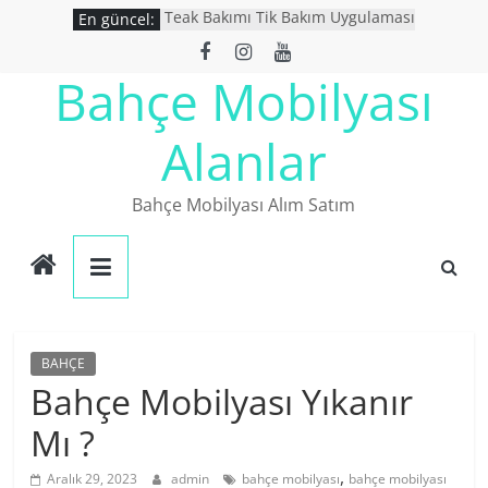
Skip
Teak Bakımı Tik Bakım Uygulaması
En güncel:
to
Bahçe Mobilyası Yıkanır Mı ?
İkinci El Bahçe Mobilyaları
content
Bahçe Mobilyası
İkinci El Eşya Alanlar
Ucuz Bahçe mobilyaları
Alanlar
Bahçe Mobilyası Alım Satım
BAHÇE
Bahçe Mobilyası Yıkanır
Mı ?
,
Aralık 29, 2023
admin
bahçe mobilyası
bahçe mobilyası