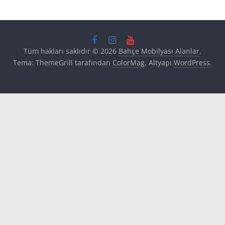
Tüm hakları saklıdır © 2026
Bahçe Mobilyası Alanlar
.
Tema: ThemeGrill tarafından
ColorMag
. Altyapı
WordPress
.