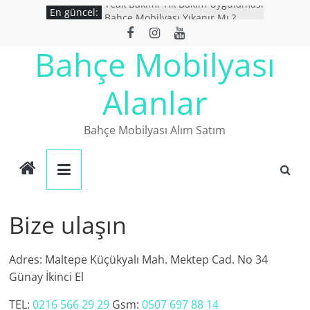
Teak Bakımı Tik Bakım Uygulaması
Skip
En güncel:
Bahçe Mobilyası Yıkanır Mı ?
to
İkinci El Bahçe Mobilyaları
content
İkinci El Eşya Alanlar
Bahçe Mobilyası
Ucuz Bahçe mobilyaları
Alanlar
Bahçe Mobilyası Alım Satım
Bize ulaşın
Adres: Maltepe Küçükyalı Mah. Mektep Cad. No 34
Günay İkinci El
TEL:
0216 566 29 29
Gsm:
0507 697 88 14