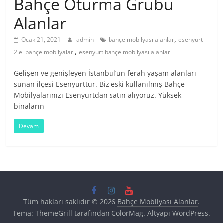
Bahçe Oturma Grubu
Alanlar
,
Ocak 21, 2021
admin
bahçe mobilyası alanlar
esenyurt
,
2.el bahçe mobilyaları
esenyurt bahçe mobilyası alanlar
Gelişen ve genişleyen İstanbul’un ferah yaşam alanları
sunan ilçesi Esenyurttur. Biz eski kullanılmış Bahçe
Mobilyalarınızı Esenyurtdan satın alıyoruz. Yüksek
binaların
Devam
Tüm hakları saklıdır © 2026
Bahçe Mobilyası Alanlar
.
Tema: ThemeGrill tarafından
ColorMag
. Altyapı
WordPress
.