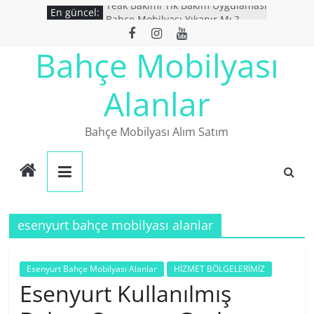
Skip
Teak Bakımı Tik Bakım Uygulaması
En güncel:
Bahçe Mobilyası Yıkanır Mı ?
to
İkinci El Bahçe Mobilyaları
content
İkinci El Eşya Alanlar
Bahçe Mobilyası
Ucuz Bahçe mobilyaları
Alanlar
Bahçe Mobilyası Alım Satım
esenyurt bahçe mobilyası alanlar
Esenyurt Bahçe Mobilyası Alanlar
HİZMET BÖLGELERİMİZ
Esenyurt Kullanılmış