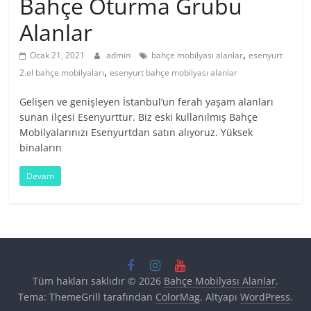
Bahçe Oturma Grubu
Alanlar
,
Ocak 21, 2021
admin
bahçe mobilyası alanlar
esenyurt
,
2.el bahçe mobilyaları
esenyurt bahçe mobilyası alanlar
Gelişen ve genişleyen İstanbul’un ferah yaşam alanları
sunan ilçesi Esenyurttur. Biz eski kullanılmış Bahçe
Mobilyalarınızı Esenyurtdan satın alıyoruz. Yüksek
binaların
Devam
Tüm hakları saklıdır © 2026
Bahçe Mobilyası Alanlar
.
Tema: ThemeGrill tarafından
ColorMag
. Altyapı
WordPress
.