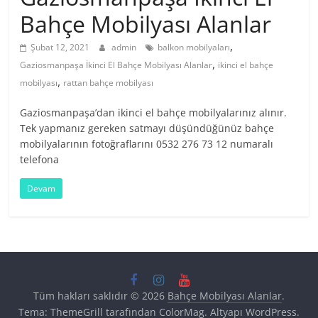
Bahçe Mobilyası Alanlar
,
Şubat 12, 2021
admin
balkon mobilyaları
,
Gaziosmanpaşa İkinci El Bahçe Mobilyası Alanlar
ikinci el bahçe
,
mobilyası
rattan bahçe mobilyası
Gaziosmanpaşa’dan ikinci el bahçe mobilyalarınız alınır.
Tek yapmanız gereken satmayı düşündüğünüz bahçe
mobilyalarının fotoğraflarını 0532 276 73 12 numaralı
telefona
Devam
Tüm hakları saklıdır © 2026
Bahçe Mobilyası Alanlar
.
Tema: ThemeGrill tarafından
ColorMag
. Altyapı
WordPress
.