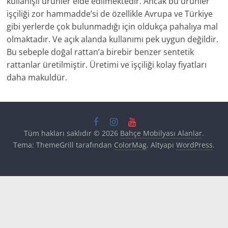
kullanışlı ürünler elde edilmektedir. Ancak bu ürünler
işçiliği zor hammadde’si de özellikle Avrupa ve Türkiye
gibi yerlerde çok bulunmadığı için oldukça pahalıya mal
olmaktadır. Ve açık alanda kullanımı pek uygun değildir.
Bu sebeple doğal rattan’a birebir benzer sentetik
rattanlar üretilmiştir. Üretimi ve işçiliği kolay fiyatları
daha makuldür.
Tüm hakları saklıdır © 2026
Bahçe Mobilyası Alanlar
.
Tema: ThemeGrill tarafından
ColorMag
. Altyapı
WordPress
.