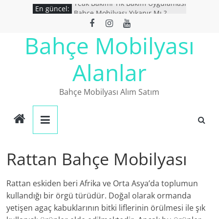
Teak Bakımı Tik Bakım Uygulaması
Skip
En güncel:
Bahçe Mobilyası Yıkanır Mı ?
to
İkinci El Bahçe Mobilyaları
content
İkinci El Eşya Alanlar
Bahçe Mobilyası
Ucuz Bahçe mobilyaları
Alanlar
Bahçe Mobilyası Alım Satım
Rattan Bahçe Mobilyası
Rattan eskiden beri Afrika ve Orta Asya’da toplumun
kullandığı bir örgü türüdür. Doğal olarak ormanda
yetişen agaç kabuklarının bitki liflerinin örülmesi ile şık