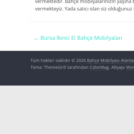
vermektedir. Bahçe mobilyalarınızın yaşına b
vermekteyiz. Yada satıcı olan siz olduğunuz iç
←
Bursa İkinci El Bahçe Mobilyaları
Tüm hakları saklıdır © 2026
Bahçe Mobilyası Alanla
Tema: ThemeGrill tarafından
ColorMag
. Altyapı
Wor