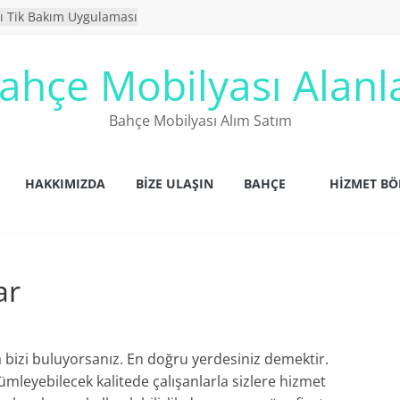
ı Tik Bakım Uygulaması
yası Yıkanır Mı ?
ahçe Mobilyaları
ahçe Mobilyası Alanl
ya Alanlar
 mobilyaları
Bahçe Mobilyası Alım Satım
HAKKIMIZDA
BIZE ULAŞIN
BAHÇE
HİZMET BÖ
ar
 bizi buluyorsanız. En doğru yerdesiniz demektir.
ümleyebilecek kalitede çalışanlarla sizlere hizmet