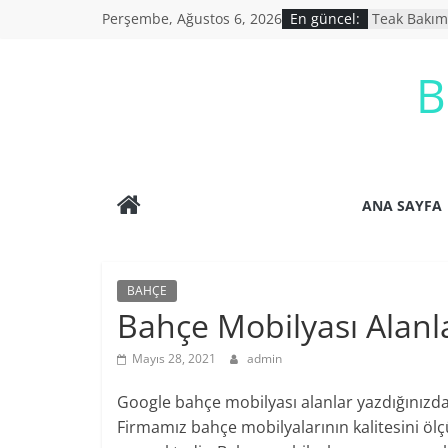
Skip
Perşembe, Ağustos 6, 2026
En güncel:
Teak Bakım
to
Bahçe Mobil
İkinci El B
content
B
İkinci El Eş
Ucuz Bahçe
ANA SAYFA
BAHÇE
Bahçe Mobilyası Alanl
Mayıs 28, 2021
admin
Google bahçe mobilyası alanlar yazdığınızda
Firmamız bahçe mobilyalarının kalitesini ölç