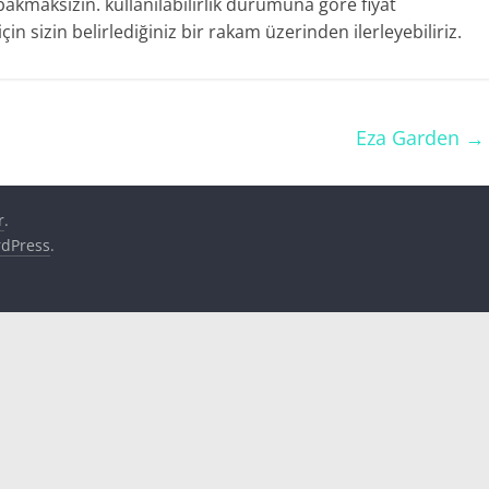
akmaksızın. kullanılabilirlik durumuna göre fiyat
in sizin belirlediğiniz bir rakam üzerinden ilerleyebiliriz.
Eza Garden
→
r
.
dPress
.