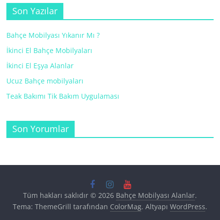
Son Yazılar
Bahçe Mobilyası Yıkanır Mı ?
İkinci El Bahçe Mobilyaları
İkinci El Eşya Alanlar
Ucuz Bahçe mobilyaları
Teak Bakımı Tik Bakım Uygulaması
Son Yorumlar
Tüm hakları saklıdır © 2026
Bahçe Mobilyası Alanlar
.
Tema: ThemeGrill tarafından
ColorMag
. Altyapı
WordPress
.