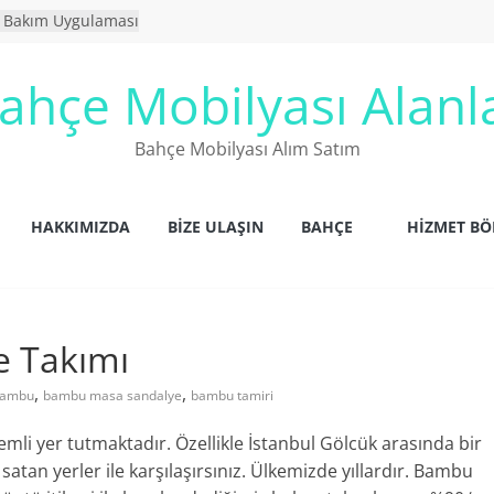
k Bakım Uygulaması
 Yıkanır Mı ?
Mobilyaları
ahçe Mobilyası Alanl
lanlar
ilyaları
Bahçe Mobilyası Alım Satım
HAKKIMIZDA
BIZE ULAŞIN
BAHÇE
HİZMET BÖ
 Takımı
,
,
ambu
bambu masa sandalye
bambu tamiri
li yer tutmaktadır. Özellikle İstanbul Gölcük arasında bir
atan yerler ile karşılaşırsınız. Ülkemizde yıllardır. Bambu