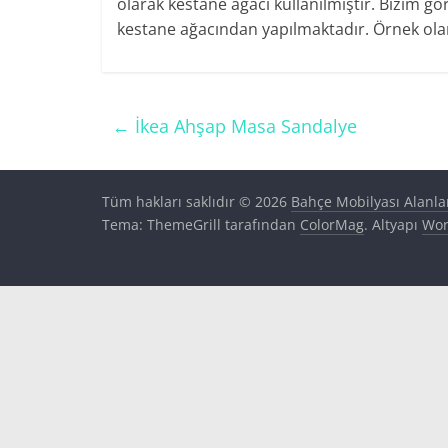
olarak kestane ağacı kullanılmıştır. Bizim gö
kestane ağacından yapılmaktadır. Örnek ola
←
İkea Ahşap Masa Sandalye
Tüm hakları saklıdır © 2026
Bahçe Mobilyası Alanla
Tema: ThemeGrill tarafından
ColorMag
. Altyapı
Wor