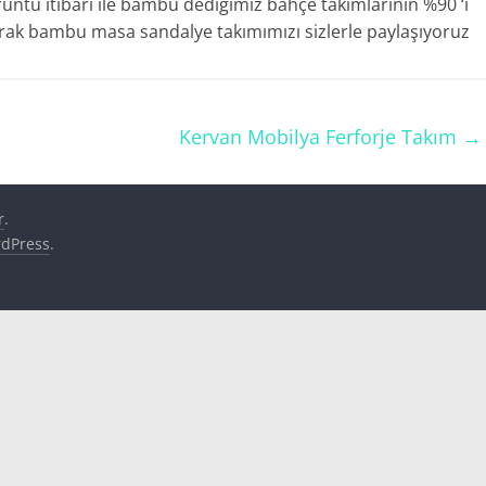
rüntü itibari ile bambu dediğimiz bahçe takımlarının %90 ‘ı
rak bambu masa sandalye takımımızı sizlerle paylaşıyoruz
Kervan Mobilya Ferforje Takım
→
r
.
dPress
.