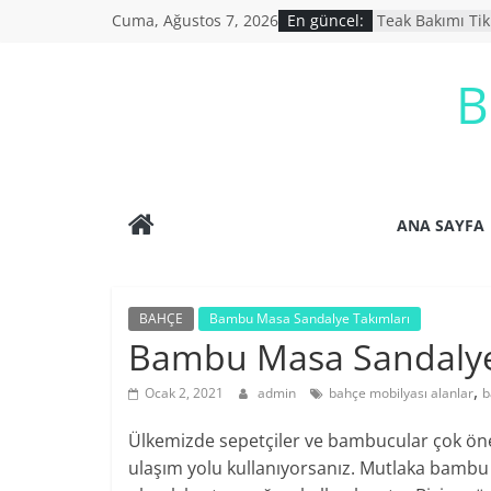
Skip
Cuma, Ağustos 7, 2026
En güncel:
Teak Bakımı Ti
to
Bahçe Mobilyası
İkinci El Bahçe 
content
B
İkinci El Eşya A
Ucuz Bahçe mob
ANA SAYFA
BAHÇE
Bambu Masa Sandalye Takımları
Bambu Masa Sandalye
,
Ocak 2, 2021
admin
bahçe mobilyası alanlar
b
Ülkemizde sepetçiler ve bambucular çok önem
ulaşım yolu kullanıyorsanız. Mutlaka bambu s