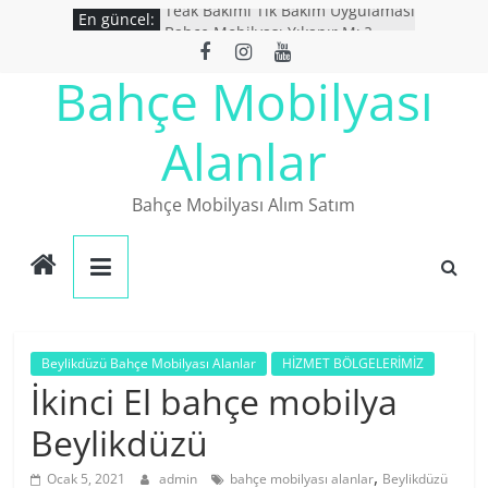
Skip
Teak Bakımı Tik Bakım Uygulaması
En güncel:
Bahçe Mobilyası Yıkanır Mı ?
to
İkinci El Bahçe Mobilyaları
content
Bahçe Mobilyası
İkinci El Eşya Alanlar
Ucuz Bahçe mobilyaları
Alanlar
Bahçe Mobilyası Alım Satım
Beylikdüzü Bahçe Mobilyası Alanlar
HİZMET BÖLGELERİMİZ
İkinci El bahçe mobilya
Beylikdüzü
,
Ocak 5, 2021
admin
bahçe mobilyası alanlar
Beylikdüzü