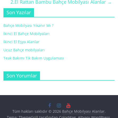
2.El Rattan Bambu Bahçe Mobilyası Alanlar
→
Son Yazılar
Bahçe Mobilyası Yıkanır Mı ?
İkinci El Bahçe Mobilyaları
İkinci El Eşya Alanlar
Ucuz Bahçe mobilyaları
Teak Bakımı Tik Bakım Uygulaması
Son Yorumlar
Tüm hakları saklıdır © 2026
Bahçe Mobilyası Alanlar
.
Tema: ThemeGrill tarafından
ColorMag
. Altyapı
WordPress
.