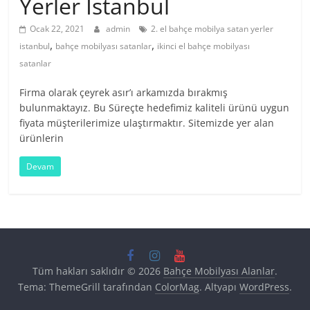
Yerler İstanbul
Ocak 22, 2021
admin
2. el bahçe mobilya satan yerler
,
,
istanbul
bahçe mobilyası satanlar
ikinci el bahçe mobilyası
satanlar
Firma olarak çeyrek asır’ı arkamızda bırakmış
bulunmaktayız. Bu Süreçte hedefimiz kaliteli ürünü uygun
fiyata müşterilerimize ulaştırmaktır. Sitemizde yer alan
ürünlerin
Devam
Tüm hakları saklıdır © 2026
Bahçe Mobilyası Alanlar
.
Tema: ThemeGrill tarafından
ColorMag
. Altyapı
WordPress
.