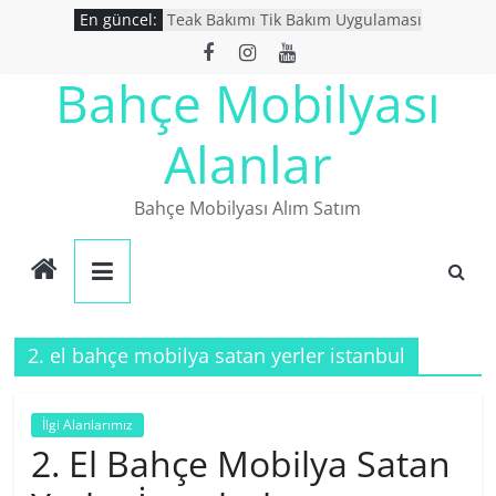
Skip
En güncel:
Teak Bakımı Tik Bakım Uygulaması
to
Bahçe Mobilyası Yıkanır Mı ?
İkinci El Bahçe Mobilyaları
content
Bahçe Mobilyası
İkinci El Eşya Alanlar
Ucuz Bahçe mobilyaları
Alanlar
Bahçe Mobilyası Alım Satım
2. el bahçe mobilya satan yerler istanbul
İlgi Alanlarımız
2. El Bahçe Mobilya Satan