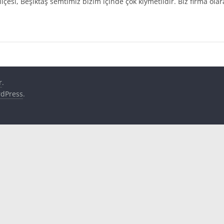
esi, Beşiktaş semtimiz bizim içinde çok kıymetlidir. Biz firma olar
r
.
dPress
.