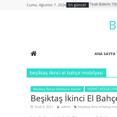
Skip
Cuma, Ağustos 7, 2026
En güncel:
Teak Bakımı Ti
to
Bahçe Mobilyası
İkinci El Bahçe 
content
B
İkinci El Eşya A
Ucuz Bahçe mob
ANA SAYFA
beşiktaş ikinci el bahçe mobilyası
Beşiktaş Bahçe Mobilyası Alanlar
HİZMET BÖLGELERİ
Beşiktaş İkinci El Ba
Ocak 9, 2021
admin
beşiktaş ikinci el bahçe mo