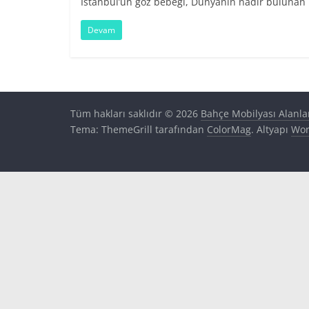
İstanbul’un göz bebeği, Dünyanın nadir bulunan ilç
Devam
Tüm hakları saklıdır © 2026
Bahçe Mobilyası Alanla
Tema: ThemeGrill tarafından
ColorMag
. Altyapı
Wor