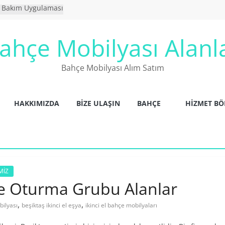
k Bakım Uygulaması
 Yıkanır Mı ?
Mobilyaları
ahçe Mobilyası Alanl
lanlar
ilyaları
Bahçe Mobilyası Alım Satım
HAKKIMIZDA
BIZE ULAŞIN
BAHÇE
HİZMET BÖ
MİZ
hçe Oturma Grubu Alanlar
,
,
bilyası
beşiktaş ikinci el eşya
ikinci el bahçe mobilyaları