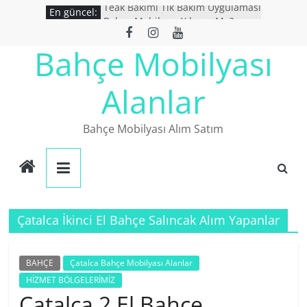
Skip
Teak Bakımı Tik Bakım Uygulaması
En güncel:
Bahçe Mobilyası Yıkanır Mı ?
to
İkinci El Bahçe Mobilyaları
content
Bahçe Mobilyası
İkinci El Eşya Alanlar
Ucuz Bahçe mobilyaları
Alanlar
Bahçe Mobilyası Alım Satım
Çatalca İkinci El Bahçe Salıncak Alım Yapanlar
BAHÇE
Çatalca Bahçe Mobilyası Alanlar
HİZMET BÖLGELERİMİZ
Çatalca 2.El Bahçe