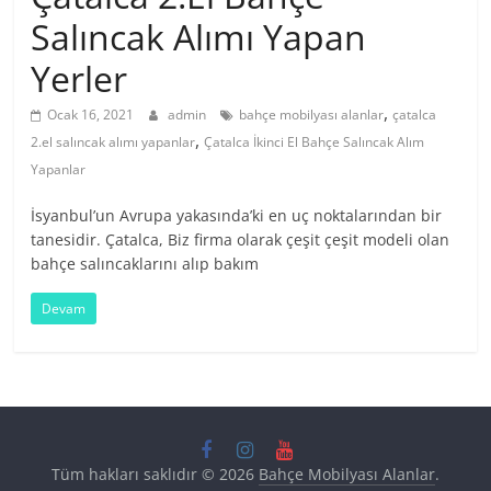
Salıncak Alımı Yapan
Yerler
,
Ocak 16, 2021
admin
bahçe mobilyası alanlar
çatalca
,
2.el salıncak alımı yapanlar
Çatalca İkinci El Bahçe Salıncak Alım
Yapanlar
İsyanbul’un Avrupa yakasında’ki en uç noktalarından bir
tanesidir. Çatalca, Biz firma olarak çeşit çeşit modeli olan
bahçe salıncaklarını alıp bakım
Devam
Tüm hakları saklıdır © 2026
Bahçe Mobilyası Alanlar
.