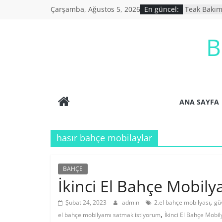
Skip
Çarşamba, Ağustos 5, 2026
En güncel:
Teak Bakım
to
Bahçe Mobil
İkinci El B
content
B
İkinci El Eş
Ucuz Bahçe
ANA SAYFA
hasır bahçe mobilaylar
BAHÇE
İkinci El Bahçe Mobilya
,
Şubat 24, 2023
admin
2.el bahçe mobilyası
gü
,
el bahçe mobilyamı satmak istiyorum
İkinci El Bahçe Mobi