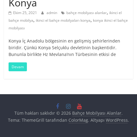
Konya
,
Ekim 25, 2021
admin
bahçe mobilyası alanlar
ikinci el
,
,
bahçe mobilya
ikinci el bahçe mobilyaları konya
konya ikinci el bahçe
mobilyası
Konya İç Anadolu bölgesinin en gelişmiş şehirlerinden
biridir. Çünkü Konya Selçuklu devletinin başkentidir.
Bununla birlikte Hz Mevlana’nın Türbesinin etkisi de
Devam
Tüm hakları saklıdır © 2026
Bahçe Mobilyası Alanlar
.
Tema: ThemeGrill tarafından
ColorMag
. Altyapı
WordPress
.