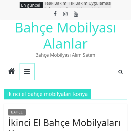
Skip
Teak Bakımı Tik Bakım Uygulaması
En güncel:
Bahçe Mobilyası Yıkanır Mı ?
to
İkinci El Bahçe Mobilyaları
content
Bahçe Mobilyası
İkinci El Eşya Alanlar
Ucuz Bahçe mobilyaları
Alanlar
Bahçe Mobilyası Alım Satım
ikinci el bahçe mobilyaları konya
BAHÇE
İkinci El Bahçe Mobilyaları