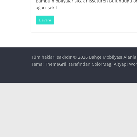
Bambu mobilyalar sıcak hissettiren bulunduğu or
ağacı şekil
Devam
Tüm hakları saklıdır © 2026
Bahçe Mobilyası Alanla
Tema: ThemeGrill tarafından
ColorMag
. Altyapı
Wor