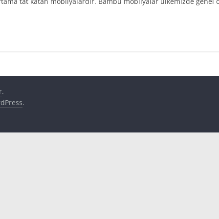
tama tat katan mobilyalardir. Bambu mobilyalar ülkemizde genel 
r
.
dPress
.