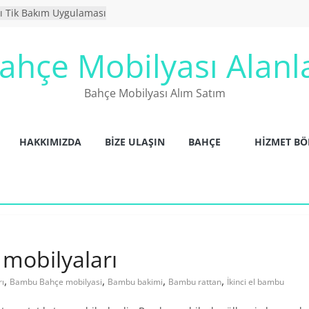
ı Tik Bakım Uygulaması
yası Yıkanır Mı ?
ahçe Mobilyaları
ahçe Mobilyası Alanl
ya Alanlar
 mobilyaları
Bahçe Mobilyası Alım Satım
HAKKIMIZDA
BIZE ULAŞIN
BAHÇE
HİZMET BÖ
 mobilyaları
,
,
,
,
ı
Bambu Bahçe mobilyasi
Bambu bakimi
Bambu rattan
İkinci el bambu