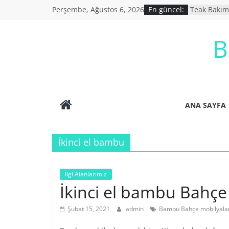
Skip
Perşembe, Ağustos 6, 2026
En güncel:
Teak Bakım
to
Bahçe Mobil
İkinci El B
content
B
İkinci El Eş
Ucuz Bahçe
ANA SAYFA
İkinci el bambu
İlgi Alanlarımız
İkinci el bambu Bahçe
Şubat 15, 2021
admin
Bambu Bahçe mobilyalar