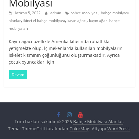
Mobilyası
,
Haziran 5, 2022
admin
bahçe mobilyası
bahçe mobilyası
,
,
,
alanlar
ikinci el bahçe mobilyası
kayın ağacı
kayın ağacı bahçe
mobilyaları
Kayın ağacı özellikle Amerika kıtasında rahatlıkla
yetişmekte olup, İç mekenlarda kullanılan mobilyaların
iskelet kısmının çoğunluğunu oluşturmaktadır. Ayrıca
çocuk oyuncakları için
Devam
Tüm hakları saklıdır © 2026
Bahçe Mobilyası Alanlar
.
Tema: ThemeGrill tarafından
ColorMag
. Altyapı
WordPress
.