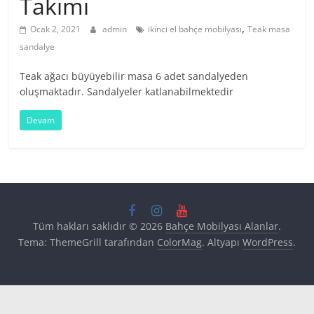
Takımı
,
Ocak 2, 2021
admin
ikinci el bahçe mobilyası
Teak masa
sandalye
Teak ağacı büyüyebilir masa 6 adet sandalyeden
oluşmaktadır. Sandalyeler katlanabilmektedir
Devam
Tüm hakları saklıdır © 2026
Bahçe Mobilyası Alanlar
.
Tema: ThemeGrill tarafından
ColorMag
. Altyapı
WordPress
.