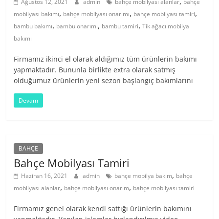
,
Ağustos 12, 2021
admin
bahçe mobilyası alanlar
bahçe
,
,
,
mobilyası bakımı
bahçe mobilyası onarımı
bahçe mobilyası tamiri
,
,
,
bambu bakımı
bambu onarımı
bambu tamiri
Tik ağacı mobilya
bakımı
Firmamız ikinci el olarak aldığımız tüm ürünlerin bakımı
yapmaktadır. Bununla birlikte extra olarak satmış
olduğumuz ürünlerin yeni sezon başlangıç bakımlarını
Devam
BAHÇE
Bahçe Mobilyası Tamiri
,
Haziran 16, 2021
admin
bahçe mobilya bakım
bahçe
,
,
mobilyası alanlar
bahçe mobilyası onarım
bahçe mobilyası tamiri
Firmamız genel olarak kendi sattığı ürünlerin bakımını