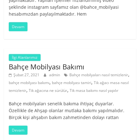
yapmaktadır. Yapılan işlemler hızlandırılmış video
şeklinde instagram sayfamız olan @bahce_mobilyasi
hesabımızdan paylaşılmaktadır. Hem
Devam
İlgi Alanlarımız
Bahçe Mobilyası Bakımı
,
Şubat 27, 2021
admin
Bahçe mobilyaları nasıl temizlenir
,
,
bahçe mobilyası bakımı
bahçe mobilyası tamiri
Tik ağacı masa nasıl
,
,
temizlenir
Tik ağacına ne sürülür
Tik masa bakımı nasıl yapılır
Bahçe mobilyaları senelik bakıma ihtiyaç duyarlar.
Özellikle de Ahşap olanlar mutlaka bakımı yapılmalıdır.
Birçok kişi ahşabın bakım zahmetinden dolayı rattan
Devam