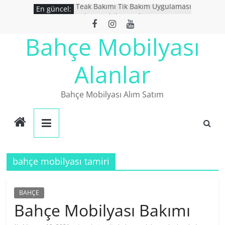
Skip
Teak Bakımı Tik Bakım Uygulaması
En güncel:
to
Bahçe Mobilyası Yıkanır Mı ?
İkinci El Bahçe Mobilyaları
content
Bahçe Mobilyası
İkinci El Eşya Alanlar
Ucuz Bahçe mobilyaları
Alanlar
Bahçe Mobilyası Alım Satım
bahçe mobilyası tamiri
BAHÇE
Bahçe Mobilyası Bakımı