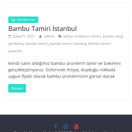
İlgi Alanlarımız
Bambu Tamiri İstanbul
,
Şubat 5, 2021
admin
bahçe mobilyası tamiri
bambu sargı
,
,
,
yenileme
bambu tamiri
bambu tamiri istanbul
Bambu tamiri
yapanlar
Kendi satın aldığımız bambu ürünlerin tamir ve bakımını
gerçekleştiriyoruz. Sizlerinde ihtiyaç duyduğu noktada
uygun fiyatlı olarak bambu ürünlerinizin görsel olarak
Devam